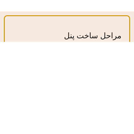
مراحل ساخت پنل
توضیحات بیشتر
۱
ورود به پنل
با شماره موبایل و رمز وارد پنل متخصصین یا مرکز خود شوید
۲