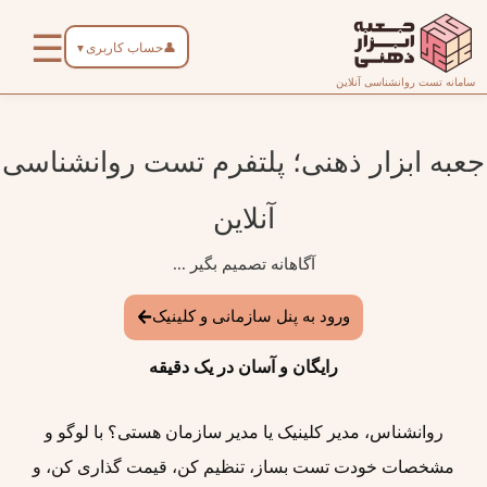
رش
☰
ه
👤
حساب کاربری
▼
حتوا
صفحه
سامانه تست روانشناسی آنلاین
اصلی
جعبه ابزار ذهنی؛ پلتفرم تست روانشناسی
درباره
آنلاین
ما
آگاهانه تصمیم بگیر ...
تماس
با ما
ورود به پنل سازمانی و کلینیک
رایگان و آسان در یک دقیقه
دسته‌بندی
تست‌ها
روانشناس، مدیر کلینیک یا مدیر سازمان هستی؟ با لوگو و
مشخصات خودت تست بساز، تنظیم کن، قیمت گذاری کن، و