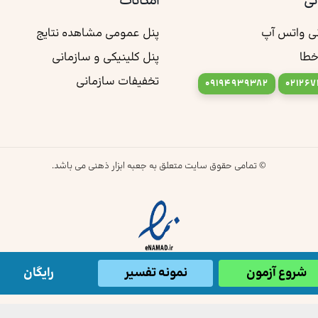
نی
امکانات
نی واتس آپ
پنل عمومی مشاهده نتایج
خطا
پنل کلینیکی و سازمانی
تخفیفات سازمانی
09194939382
021267
© تمامی حقوق سایت متعلق به جعبه ابزار ذهنی می باشد.
شروع آزمون
نمونه تفسیر
رایگان