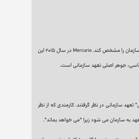
مدل سه بخشی تست تعهد سازمانی آلن و مایر نشان داد که سه “ذهنیت” وجود دارد که می تواند تعهد یک کارمند به سازمان را مشخص کند. Mercurio در سال 2015 این
حساسی، جوهر اصلی تعهد سازمانی است.
سازمان تعریف می شود. مایر و آلن AC را به عنوان مولفه “میل” تعهد سازمانی در نظر گرفتند. کارمندی که از نظر
هد به سازمان می شود زیرا “می خواهد بماند”.