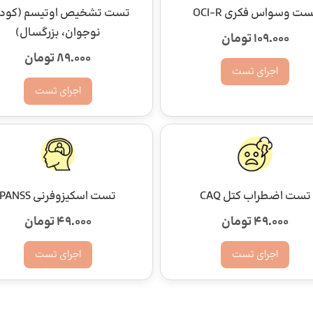
ست وسواس فکری OCI-R
تست تشخیص اوتیسم (کود
نوجوان، بزرگسال)
109.000 تومان
89.000 تومان
اجرای تست
اجرای تست
تست اضطراب کتل CAQ
تست اسکیزوفرنی PANSS
49.000 تومان
49.000 تومان
اجرای تست
اجرای تست