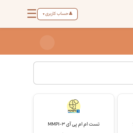
☰
👤
حساب کاربری
▼
تست ام ام پی آی MMPI-3