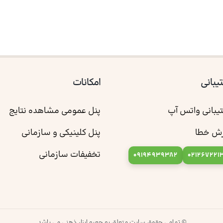
یبانی
امکانات
یبانی واتس آپ
پنل عمومی مشاهده نتایج
رش خطا
پنل کلینیکی و سازمانی
تخفیفات سازمانی
09194939382
021267221
© تمامی حقوق سایت متعلق به جعبه ابزار ذهنی می باشد.