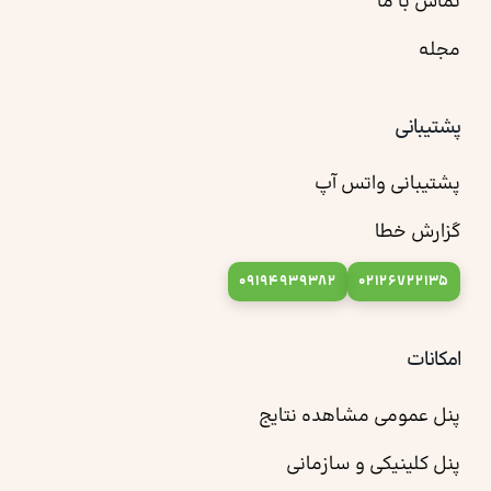
تماس با ما
مجله
پشتیبانی
پشتیبانی واتس آپ
گزارش خطا
09194939382
02126722135
امکانات
پنل عمومی مشاهده نتایج
پنل کلینیکی و سازمانی