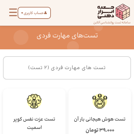
رش
☰
ه
👤
حساب کاربری
▼
حتوا
صفحه
سامانه تست روانشناسی آنلاین
اصلی
تست‌های مهارت فردی
درباره
ما
تست های مهارت فردی (2 تست)
تماس
با ما
دسته‌بندی
تست‌ها
تست هوش هیجانی بار آن
تست عزت نفس کوپر
اسمیت
39.000 تومان