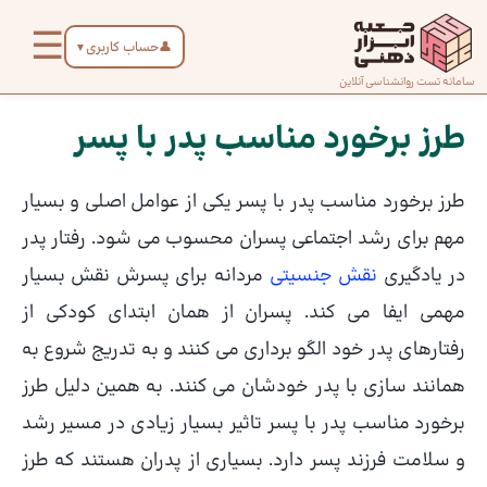
رش
☰
ه
👤
حساب کاربری
▼
حتوا
صفحه
سامانه تست روانشناسی آنلاین
پیمایش
اصلی
نوشته
طرز برخورد مناسب پدر با پسر
درباره
طرز برخورد مناسب پدر با پسر یکی از عوامل اصلی و بسیار
ما
مهم برای رشد اجتماعی پسران محسوب می شود. رفتار پدر
در یادگیری
نقش جنسیتی
مردانه برای پسرش نقش بسیار
تماس
مهمی ایفا می کند. پسران از همان ابتدای کودکی از
با ما
رفتارهای پدر خود الگو برداری می کنند و به تدریج شروع به
همانند سازی با پدر خودشان می کنند. به همین دلیل طرز
دسته‌بندی
تست‌ها
برخورد مناسب پدر با پسر تاثیر بسیار زیادی در مسیر رشد
و سلامت فرزند پسر دارد. بسیاری از پدران هستند که طرز