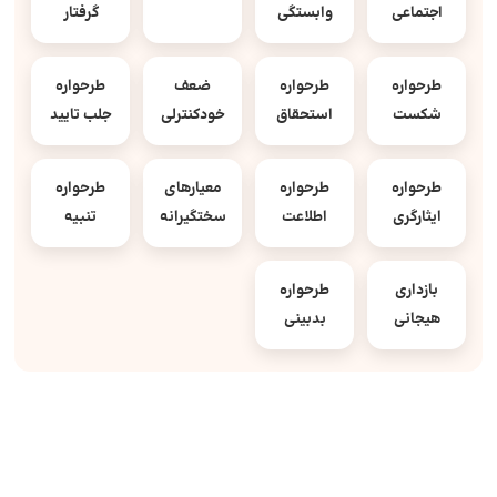
اجتماعی
وابستگی
گرفتار
طرحواره
طرحواره
ضعف
طرحواره
شکست
استحقاق
خودکنترلی
جلب تایید
طرحواره
طرحواره
معیارهای
طرحواره
ایثارگری
اطلاعت
سختگیرانه
تنبیه
بازداری
طرحواره
هیجانی
بدبینی