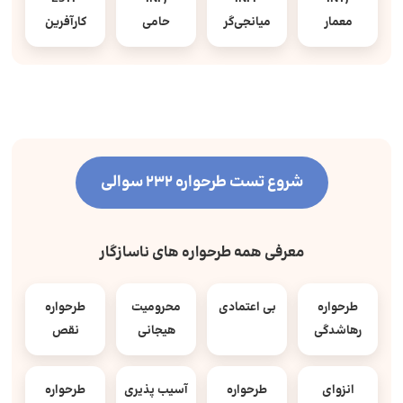
معمار
میانجی‌گر
حامی
کارآفرین
شروع تست طرحواره 232 سوالی
معرفی همه طرحواره های ناسازگار
طرحواره
بی اعتمادی
محرومیت
طرحواره
رهاشدگی
هیجانی
نقص
انزوای
طرحواره
آسیب پذیری
طرحواره