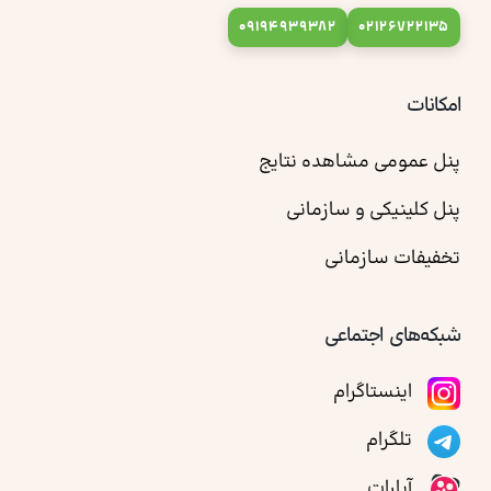
09194939382
02126722135
امکانات
پنل عمومی مشاهده نتایج
پنل کلینیکی و سازمانی
تخفیفات سازمانی
شبکه‌های اجتماعی
اینستاگرام
تلگرام
آپارات