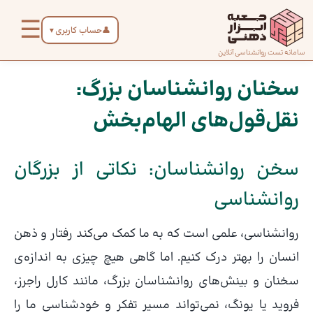
رش
☰
ه
👤
حساب کاربری
▼
حتوا
صفحه
سامانه تست روانشناسی آنلاین
پیمایش
اصلی
نوشته
سخنان روانشناسان بزرگ:
نقل‌قول‌های الهام‌بخش
درباره
ما
سخن روانشناسان: نکاتی از بزرگان
تماس
روانشناسی
با ما
روانشناسی، علمی است که به ما کمک می‌کند رفتار و ذهن
دسته‌بندی
انسان را بهتر درک کنیم. اما گاهی هیچ چیزی به اندازه‌ی
تست‌ها
سخنان و بینش‌های روانشناسان بزرگ، مانند کارل راجرز،
فروید یا یونگ، نمی‌تواند مسیر تفکر و خودشناسی ما را