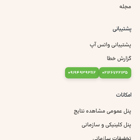
مجله
پشتیبانی
پشتیبانی واتس آپ
گزارش خطا
09194939382
02126722135
امکانات
پنل عمومی مشاهده نتایج
پنل کلینیکی و سازمانی
تخفیفات سازمانی