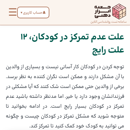
رش
☰
ه
👤
حساب کاربری
▼
حتوا
صفحه
سامانه تست روانشناسی آنلاین
پیمایش
اصلی
نوشته
علت عدم تمرکز در کودکان، 12
علت رایج
درباره
ما
توجه کردن در کودکان کار آسانی نیست و بسیاری از والدین
تماس
با آن مشکل دارند و ممکن است نگران کننده به نظر برسد.
با ما
برخی از والدین حتی ممکن است شک کنند که آیا مشکلی در
فرزندانشان وجود دارد یا خیر. اما مدنظر داشته باشید عدم
دسته‌بندی
تمرکز در کودکان بسیار رایج است. در ادامه بخوانید تا
تست‌ها
متوجه شوید که مشکل تمرکز در کودکان چیست و چگونه
می توانید به کودک خود کمک کنید تا تمرکز کند.