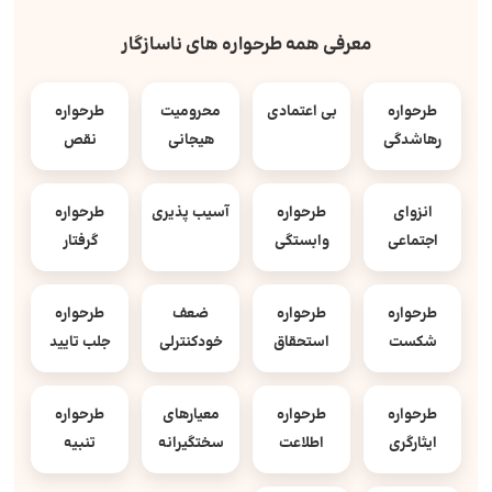
معرفی همه طرحواره های ناسازگار
طرحواره
بی اعتمادی
محرومیت
طرحواره
رهاشدگی
هیجانی
نقص
انزوای
طرحواره
آسیب پذیری
طرحواره
اجتماعی
وابستگی
گرفتار
طرحواره
طرحواره
ضعف
طرحواره
شکست
استحقاق
خودکنترلی
جلب تایید
طرحواره
طرحواره
معیارهای
طرحواره
ایثارگری
اطلاعت
سختگیرانه
تنبیه