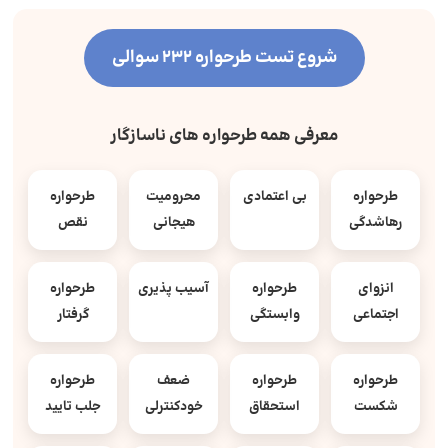
شروع تست طرحواره 232 سوالی
معرفی همه طرحواره های ناسازگار
طرحواره
بی اعتمادی
محرومیت
طرحواره
رهاشدگی
هیجانی
نقص
انزوای
طرحواره
آسیب پذیری
طرحواره
اجتماعی
وابستگی
گرفتار
طرحواره
طرحواره
ضعف
طرحواره
شکست
استحقاق
خودکنترلی
جلب تایید