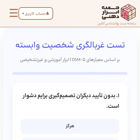
رش
☰
ه
👤
حساب کاربری
▼
حتوا
صفحه
سامانه تست روانشناسی آنلاین
اصلی
تست غربالگری شخصیت وابسته
درباره
بر اساس معیارهای DSM-5 | ابزار آموزشی و غیرتشخیصی
ما
تماس
با ما
1. بدون تأیید دیگران تصمیم‌گیری برایم دشوار
است.
دسته‌بندی
تست‌ها
هرگز