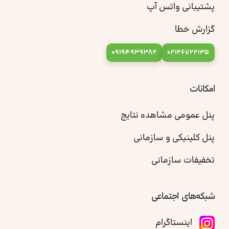
پشتیبانی واتس آپ
گزارش خطا
09194939382
02126722135
امکانات
پنل عمومی مشاهده نتایج
پنل کلینیکی و سازمانی
تخفیفات سازمانی
شبکه‌های اجتماعی
اینستاگرام