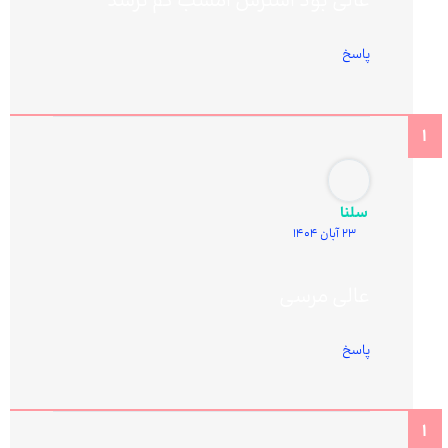
عالی بود استرس امشب کم ترشد
پاسخ
سلنا
23 آبان 1404
عالی مرسی
پاسخ