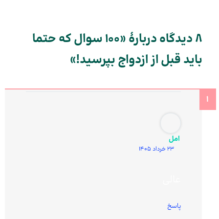
8 دیدگاه دربارهٔ «100 سوال که حتما
باید قبل از ازدواج بپرسید!»
امل
23 خرداد 1405
عالی
پاسخ