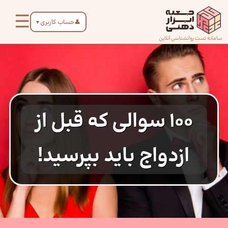
رش
☰
ه
👤
حساب کاربری
▼
حتوا
صفحه
سامانه تست روانشناسی آنلاین
اصلی
درباره
ما
100 سوالی که قبل از
تماس
با ما
ازدواج باید بپرسید!
دسته‌بندی
تست‌ها