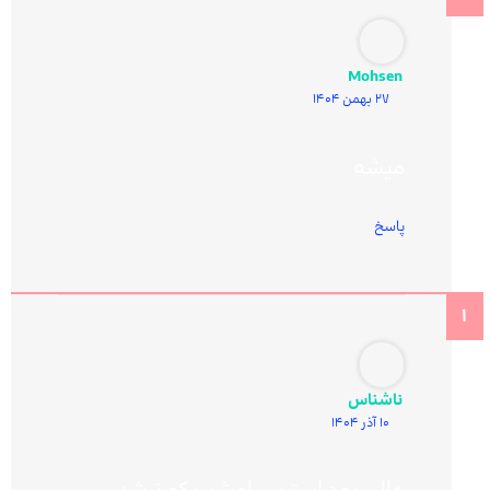
Mohsen
27 بهمن 1404
میشه
پاسخ
ناشناس
10 آذر 1404