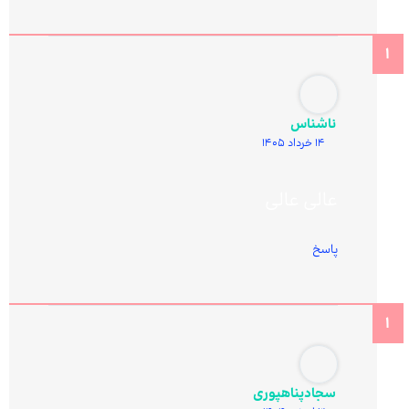
ناشناس
14 خرداد 1405
عالی عالی
پاسخ
سجادپناهپوری