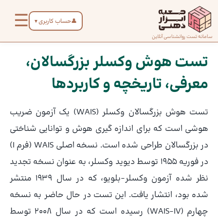
رش
☰
ه
👤
حساب کاربری
▼
حتوا
صفحه
سامانه تست روانشناسی آنلاین
پیمایش
اصلی
نوشته
تست هوش وکسلر بزرگسالان،
معرفی، تاریخچه و کاربردها
درباره
ما
تست هوش بزرگسالان وکسلر (WAIS) یک آزمون ضریب
تماس
هوشی است که برای اندازه گیری هوش و توانایی شناختی
با ما
در بزرگسالان طراحی شده است. نسخه اصلی WAIS (فرم I)
در فوریه 1955 توسط دیوید وکسلر، به عنوان نسخه تجدید
دسته‌بندی
نظر شده آزمون وکسلر-بلویو، که در سال 1939 منتشر
تست‌ها
شده بود، انتشار یافت. این تست در حال حاضر به نسخه
چهارم (WAIS-IV) رسیده است که در سال 2008 توسط