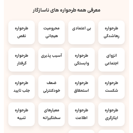
معرفی همه طرحواره های ناسازگار
طرحواره
بی اعتمادی
محرومیت
طرحواره
رهاشدگی
هیجانی
نقص
انزوای
طرحواره
آسیب پذیری
طرحواره
اجتماعی
وابستگی
گرفتار
طرحواره
طرحواره
ضعف
طرحواره
شکست
استحقاق
خودکنترلی
جلب تایید
طرحواره
طرحواره
معیارهای
طرحواره
ایثارگری
اطلاعت
سختگیرانه
تنبیه