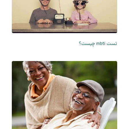
تست mbti چیست؟