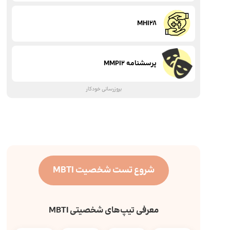
MHI28
پرسشنامه MMPI2
بروزرسانی خودکار
شروع تست شخصیت MBTI
معرفی تیپ‌های شخصیتی MBTI