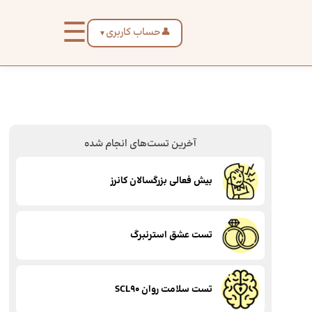
☰
👤
حساب کاربری
▼
آخرین تست‌های انجام شده
بیش فعالی بزرگسالان کانرز
تست عشق استرنبرگ
تست سلامت روان SCL90