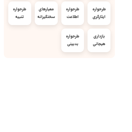
طرحواره
طرحواره
معیارهای
طرحواره
ایثارگری
اطلاعت
سختگیرانه
تنبیه
بازداری
طرحواره
هیجانی
بدبینی