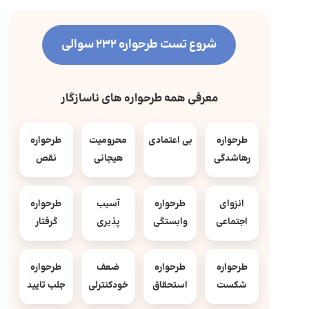
شروع تست طرحواره 232 سوالی
معرفی همه طرحواره های ناسازگار
طرحواره
بی اعتمادی
محرومیت
طرحواره
رهاشدگی
هیجانی
نقص
انزوای
طرحواره
آسیب
طرحواره
اجتماعی
وابستگی
پذیری
گرفتار
طرحواره
طرحواره
ضعف
طرحواره
شکست
استحقاق
خودکنترلی
جلب تایید