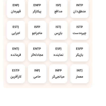
ENFJ
ENFP
ISFJ
INTP
منطق‌دان
مدافع
پیکارگر
قهرمان
ESTJ
ISFP
ISTJ
ISTP
چیره‌دست
بازرس
ماجراجو
اجرایی
ENTJ
ENTP
ESFJ
ESFP
بازیگر
نماینده
مجادله‌گر
فرمانده
ESTP
INFJ
INFP
INTJ
معمار
میانجی‌گر
حامی
کارآفرین