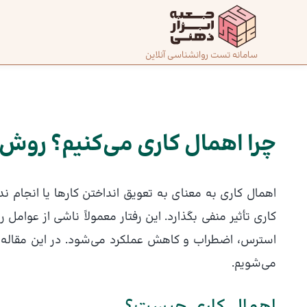
رش
ه
حتوا
صفحه
سامانه تست روانشناسی آنلاین
پیمایش
اصلی
نوشته
درباره
ما
چرا اهمال کاری می‌کنیم؟ روش‌ه
تماس
اهمال کاری به معنای به تعویق انداختن کارها یا انجام
با ما
کاری تأثیر منفی بگذارد. این رفتار معمولاً ناشی از عوام
استرس، اضطراب و کاهش عملکرد می‌شود. در این مقاله با 
دسته‌بندی
تست‌ها
می‌شویم.