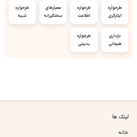
طرحواره
طرحواره
معیارهای
طرحواره
ایثارگری
اطلاعت
سختگیرانه
تنبیه
بازداری
طرحواره
هیجانی
بدبینی
لینک ها
خانه