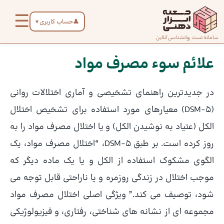
رش
☰
ه
👤
حساب کاربری
▼
حتوا
صفحه
سامانه تست روانشناسی آنلاین
پیمایش
اصلی
نوشته
علائم سوء مصرف مواد
درباره
در جدیدترین راهنمای تشخیصی و آماری اختلالات روانی
ما
(DSM-5) معیارهای مورد استفاده برای تشخیص اختلال
الکل (عتیاد به نوشیدن الکل) و یا اختلال مصرف مواد را به
تماس
روز کرده است. بر طبق DSM-5، “اختلال مصرف مواد، یک
با ما
الگوی مشکوک استفاده از الکل و یا یک ماده دیگر که
موجب اختلال در زندگی روزمره و یا ناراحتی قابل توجه می
دسته‌بندی
تست‌ها
شود، توصیف می کند.” ویژگی اصلی اختلال مصرف مواد
مجموعه ای از نشانه های شناختی، رفتاری، و فیزیولوژیکی