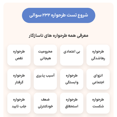
شروع تست طرحواره 232 سوالی
معرفی همه طرحواره های ناسازگار
طرحواره
بی اعتمادی
محرومیت
طرحواره
رهاشدگی
هیجانی
نقص
انزوای
طرحواره
آسیب پذیری
طرحواره
اجتماعی
وابستگی
گرفتار
طرحواره
طرحواره
ضعف
طرحواره
شکست
استحقاق
خودکنترلی
جلب تایید