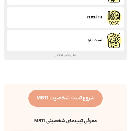
cattell 2a
تست نئو
بروزرسانی خودکار
شروع تست شخصیت MBTI
معرفی تیپ‌های شخصیتی MBTI