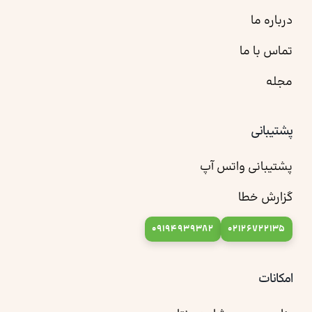
درباره ما
تماس با ما
مجله
پشتیبانی
پشتیبانی واتس آپ
گزارش خطا
09194939382
02126722135
امکانات