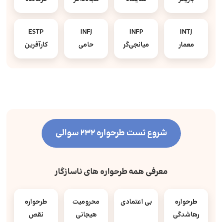
ESTP
INFJ
INFP
INTJ
معمار
میانجی‌گر
حامی
کارآفرین
شروع تست طرحواره 232 سوالی
معرفی همه طرحواره های ناسازگار
طرحواره
بی اعتمادی
محرومیت
طرحواره
رهاشدگی
هیجانی
نقص