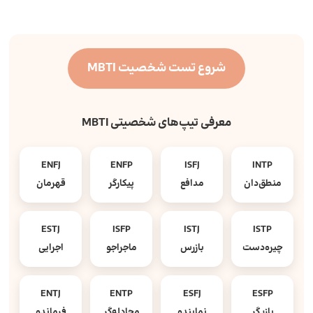
شروع تست شخصیت MBTI
معرفی تیپ‌های شخصیتی MBTI
ENFJ
ENFP
ISFJ
INTP
منطق‌دان
مدافع
پیکارگر
قهرمان
ESTJ
ISFP
ISTJ
ISTP
چیره‌دست
بازرس
ماجراجو
اجرایی
ENTJ
ENTP
ESFJ
ESFP
بازیگر
نماینده
مجادله‌گر
فرمانده