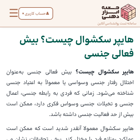
رش
☰
ه
👤
حساب کاربری
▼
حتوا
صفحه
سامانه تست روانشناسی آنلاین
پیمایش
اصلی
نوشته
هایپر سکشوال چیست؟ بیش
فعالی جنسی
درباره
ما
هایپر سکشوال چیست؟
بیش فعالی جنسی به‌عنوان
تماس
اختلال رفتار جنسی وسواسی یا معمولاً به اعتیاد جنسی
با ما
شناخته می‌شود. زمانی که فردی به رابطه جنسی، اعمال
جنسی و تخیلات جنسی وسواس فکری دارد، ممکن است
دسته‌بندی
بیش از حد فعالیت جنسی داشته باشد.
تست‌ها
هایپر سکشوال معمولا آنقدر شدید است که ممکن است
عملکرد روزانه فرد را مختل کند. برخی تحقیقات نشان می