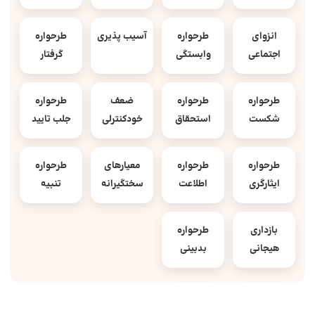
انزوای
طرحواره
آسیب پذیری
طرحواره
اجتماعی
وابستگی
گرفتار
طرحواره
طرحواره
ضعف
طرحواره
شکست
استحقاق
خودکنترلی
جلب تایید
طرحواره
طرحواره
معیارهای
طرحواره
ایثارگری
اطلاعت
سختگیرانه
تنبیه
بازداری
طرحواره
هیجانی
بدبینی