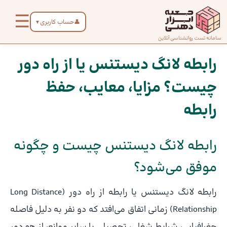
رش
☰
ه
👤
حساب کاربری
▼
حتوا
صفحه
سامانه تست روانشناسی آنلاین
پیمایش
اصلی
نوشته
رابطه لانگ دیستنس یا از راه دور
چیست؟ مزایا، معایب، حفظ
درباره
ما
رابطه
تماس
رابطه لانگ دیستنس چیست و چگونه
با ما
موفق می‌شود؟
دسته‌بندی
رابطه لانگ دیستنس یا رابطه از راه دور (Long Distance
تست‌ها
Relationship) زمانی اتفاق می‌افتد که دو نفر به دلیل فاصله
جغرافیایی، شرایط شغلی، تحصیلی یا سایر موانع، از هم دور