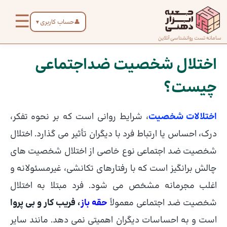
رش
☰
ه
👤
حساب کاربری
▼
حتوا
صفحه
سامانه تست روانشناسی آنلاین
پیمایش
اصلی
نوشته
اختلال شخصیت ضداجتماعی
چیست؟
درباره
ما
اختلالات شخصیت
، شرایط روانی است که بر نحوه تفکر،
تماس
درک، احساس یا ارتباط فرد با دیگران تأثیر می گذارد. اختلال
با ما
شخصیت ضد اجتماعی نوع خاصی از اختلال شخصیت های
چالش برانگیز است که با رفتارهای تکانشی، غیرمسئولانه و
دسته‌بندی
اغلب مجرمانه مشخص می شود. فرد مبتلا به اختلال
تست‌ها
شخصیت ضد اجتماعی معمولاً
حقه باز
، فریب کار و بی پروا
است و به احساسات دیگران اهمیتی نمی دهد. مانند سایر