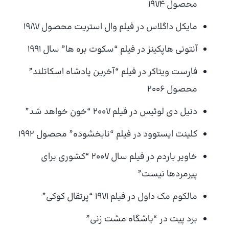
محصول 1974
مایکل داگلاس در فیلم وال استریت محصول 1987
آنتونی هاپکینز در فیلم “سکوت بره ها” سال 1991
فارست ویتاکر در فیلم “آخرین پادشاه اسکاتلند”
محصول 2006
دنیل دی لوئیس در فیلم 2007 “خون خواهد شد”
کلینت ایستوود در فیلم “نابخشوده” محصول 1992
خاویر باردم در فیلم سال 2007 “کشوری برای
پیرمردها نیست”
مالکوم مک داول در فیلم 1971 “پرتقال کوکی”
برد پیت در “باشگاه مشت زنی”