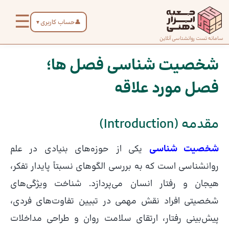
رش
☰
ه
👤
حساب کاربری
▼
حتوا
صفحه
سامانه تست روانشناسی آنلاین
پیمایش
اصلی
نوشته
شخصیت‌ شناسی فصل‌ ها؛
فصل مورد علاقه
درباره
ما
مقدمه (Introduction)
تماس
با ما
شخصیت‌ شناسی
یکی از حوزه‌های بنیادی در علم
روانشناسی است که به بررسی الگوهای نسبتاً پایدار تفکر،
هیجان و رفتار انسان می‌پردازد. شناخت ویژگی‌های
دسته‌بندی
تست‌ها
شخصیتی افراد نقش مهمی در تبیین تفاوت‌های فردی،
پیش‌بینی رفتار، ارتقای سلامت روان و طراحی مداخلات