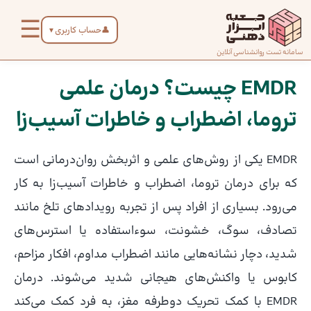
رش
☰
ه
👤
حساب کاربری
▼
حتوا
صفحه
سامانه تست روانشناسی آنلاین
پیمایش
اصلی
نوشته
EMDR چیست؟ درمان علمی
تروما، اضطراب و خاطرات آسیب‌زا
درباره
ما
EMDR یکی از روش‌های علمی و اثربخش روان‌درمانی است
تماس
که برای درمان تروما، اضطراب و خاطرات آسیب‌زا به کار
با ما
می‌رود. بسیاری از افراد پس از تجربه رویدادهای تلخ مانند
تصادف، سوگ، خشونت، سوء‌استفاده یا استرس‌های
دسته‌بندی
شدید، دچار نشانه‌هایی مانند اضطراب مداوم، افکار مزاحم،
تست‌ها
کابوس یا واکنش‌های هیجانی شدید می‌شوند. درمان
EMDR با کمک تحریک دوطرفه مغز، به فرد کمک می‌کند