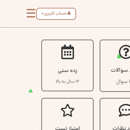
☰
👤
حساب کاربری
▼
 سوالات
رده سنی
ل
14 سال به بالا
د نظرات
امتیاز تست