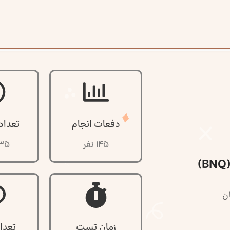
دفعات انجام
تعداد
145 نفر
35 سوا
ن
زمان تست
تعدا