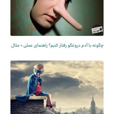
چگونه با آدم دروغگو رفتار کنیم؟ راهنمای عملی + مثال