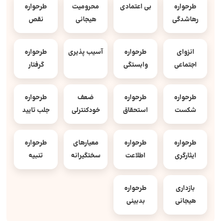
طرحواره
بی اعتمادی
محرومیت
طرحواره
رهاشدگی
هیجانی
نقص
انزوای
طرحواره
آسیب پذیری
طرحواره
اجتماعی
وابستگی
گرفتار
طرحواره
طرحواره
ضعف
طرحواره
شکست
استحقاق
خودکنترلی
جلب تایید
طرحواره
طرحواره
معیارهای
طرحواره
ایثارگری
اطلاعت
سختگیرانه
تنبیه
بازداری
طرحواره
هیجانی
بدبینی