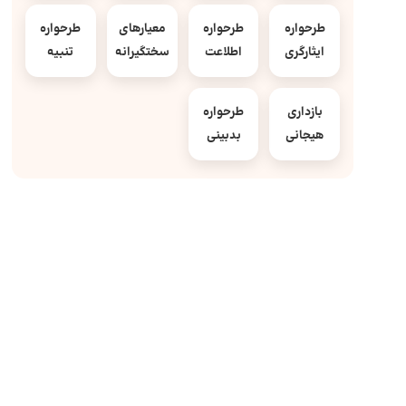
طرحواره
طرحواره
معیارهای
طرحواره
ایثارگری
اطلاعت
سختگیرانه
تنبیه
بازداری
طرحواره
هیجانی
بدبینی