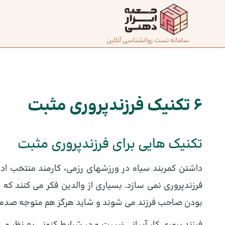
رش
ه
حتوا
صفحه
سامانه تست روانشناسی آنلاین
پیمایش
اصلی
نوشته
درباره
ما
6 تکنیک فرزندپروری مثبت
تماس
تکنیک هایی برای فرزندپروری مثبت
با ما
داشتن کمربند سیاه در ورزشهای رزمی، کارمند منتخب ادار
دسته‌بندی
فرزندپروری نمی‌ سازد. بسیاری از والدین فکر می‌ کنند که
تست‌ها
بودن صاحب فرزند می شوند و شاید هرگز هم متوجه صدماتی