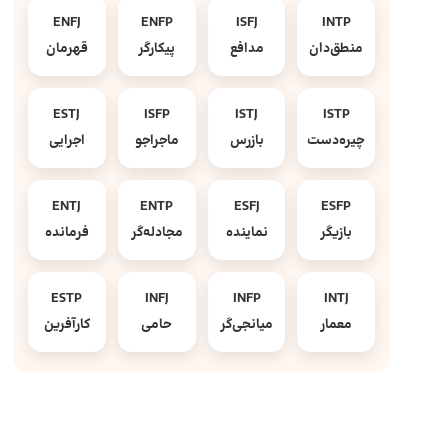
ENFJ
ENFP
ISFJ
INTP
منطق‌دان
مدافع
پیکارگر
قهرمان
ESTJ
ISFP
ISTJ
ISTP
چیره‌دست
بازرس
ماجراجو
اجرایی
ENTJ
ENTP
ESFJ
ESFP
بازیگر
نماینده
مجادله‌گر
فرمانده
ESTP
INFJ
INFP
INTJ
معمار
میانجی‌گر
حامی
کارآفرین