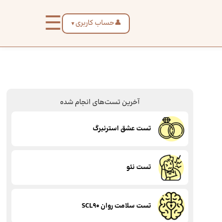
☰
👤
حساب کاربری
▼
آخرین تست‌های انجام شده
تست عشق استرنبرگ
تست نئو
تست سلامت روان SCL90