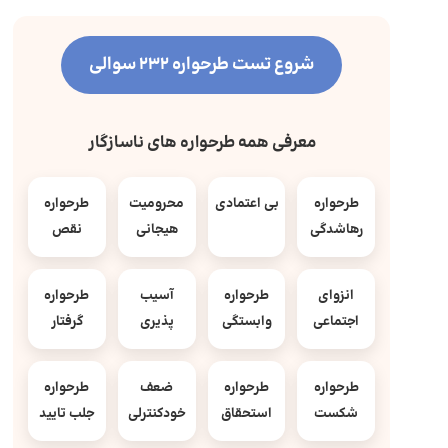
شروع تست طرحواره 232 سوالی
معرفی همه طرحواره های ناسازگار
طرحواره
بی اعتمادی
محرومیت
طرحواره
رهاشدگی
هیجانی
نقص
انزوای
طرحواره
آسیب
طرحواره
اجتماعی
وابستگی
پذیری
گرفتار
طرحواره
طرحواره
ضعف
طرحواره
شکست
استحقاق
خودکنترلی
جلب تایید