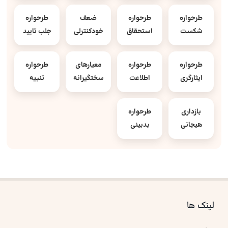
طرحواره
طرحواره
ضعف
طرحواره
شکست
استحقاق
خودکنترلی
جلب تایید
طرحواره
طرحواره
معیارهای
طرحواره
ایثارگری
اطلاعت
سختگیرانه
تنبیه
بازداری
طرحواره
هیجانی
بدبینی
لینک ها