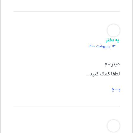
یه دختر
13 اردیبهشت 1400
میترسم
لطفا کمک کنید…
پاسخ