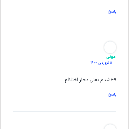
پاسخ
مونی
8 فروردین 1400
49شدم یعنی دچار اختلالم
پاسخ