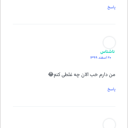
پاسخ
ناشناس
20 اسفند 1399
من دارم خب الان چه غلطی کنم😂
پاسخ