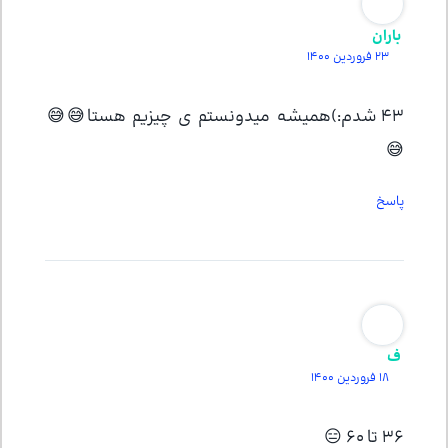
باران
23 فروردین 1400
۴۳ شدم:)همیشه میدونستم ی چیزیم هستا😅😅
😅
پاسخ
ف
18 فروردین 1400
۳۶ تا ۶۰ 😑