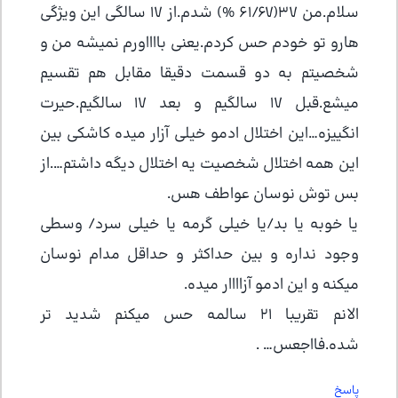
سلام.من ۳7(61/67 %) شدم.از ۱۷ سالگی این ویژگی
هارو تو خودم حس کردم.یعنی بااااورم نمیشه من و
شخصیتم به دو قسمت دقیقا مقابل هم تقسیم
میشع.قبل ۱۷ سالگیم و بعد ۱۷ سالگیم.حیرت
انگییزه…این اختلال ادمو خیلی آزار میده کاشکی بین
این همه اختلال شخصیت یه اختلال دیگه داشتم….از
بس توش نوسان عواطف هس.
یا خوبه یا بد/یا خیلی گرمه یا خیلی سرد/ وسطی
وجود نداره و بین حداکثر و حداقل مدام نوسان
میکنه و این ادمو آزاااار میده.
الانم تقریبا ۲۱ سالمه حس میکنم شدید تر
شده.فااجعس… .
پاسخ