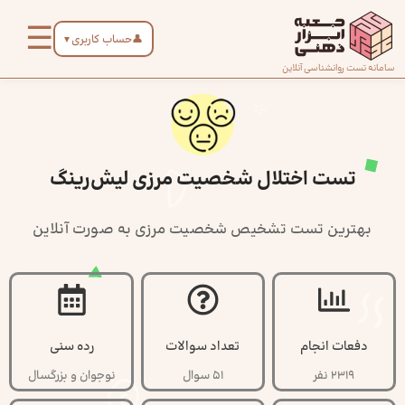
رش
☰
ه
👤
حساب کاربری
▼
حتوا
صفحه
سامانه تست روانشناسی آنلاین
اصلی
درباره
تست اختلال شخصیت مرزی لیش‌رینگ
ما
بهترین تست تشخیص شخصیت مرزی به صورت آنلاین
تماس
با ما
دسته‌بندی
تست‌ها
دفعات انجام
تعداد سوالات
رده سنی
2319 نفر
51 سوال
نوجوان و بزرگسال