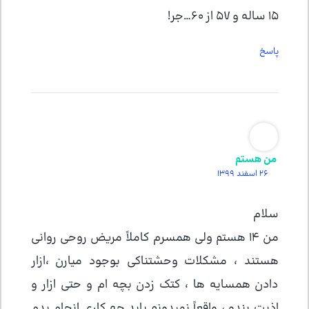
۱۵ ساله و ۵۷ از ۶۰…جر!
پاسخ
من هستم
26 اسفند 1399
سلام
من ١٤ هستم ولی همسرم کاملاً مریض روحی روانی
هستند ، مشکلات وحشتناکی بوجود میارن ،ازار
دادن همسایه ها ، کتک زدن بچه ام و حتی ازار و
اذیت بنده ، واقعاً نمیدونم باید چه کاری انجام بدم