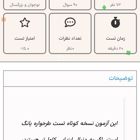
72 نفر
90 سوال
نوجوان و بزرگسال
زمان تست
تعداد نظرات
امتیاز تست
20 دقیقه
0نظر
5.0⭐
توضیحات
این آزمون نسخه کوتاه تست طرحواره یانگ
است. اگر به دنبال ارزیابی کامل‌تر هستید،