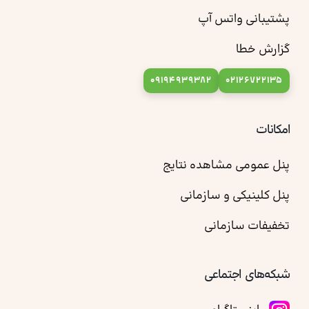
پشتیبانی واتس آپ
گزارش خطا
09194939382
02126722135
امکانات
پنل عمومی مشاهده نتایج
پنل کلینیکی و سازمانی
تخفیفات سازمانی
شبکه‌های اجتماعی