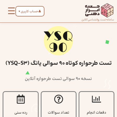
رش
☰
ه
👤
حساب کاربری
▼
حتوا
صفحه
سامانه تست روانشناسی آنلاین
اصلی
درباره
ما
تست طرحواره کوتاه 90 سوالی یانگ (YSQ-S3)
تماس
با ما
نسخه 90 سوالی تست طرحواره آنلاین
دسته‌بندی
تست‌ها
دفعات انجام
تعداد سوالات
رده سنی