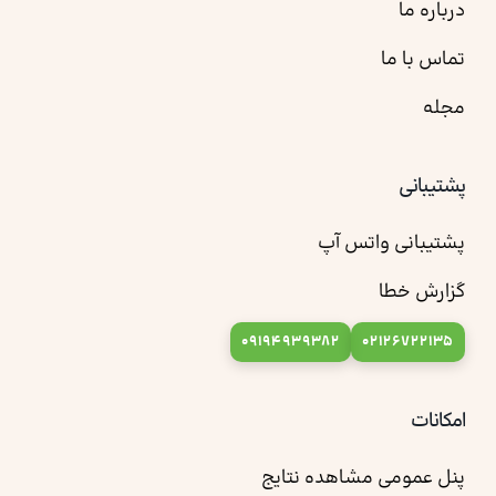
درباره ما
تماس با ما
مجله
پشتیبانی
پشتیبانی واتس آپ
گزارش خطا
09194939382
02126722135
امکانات
پنل عمومی مشاهده نتایج