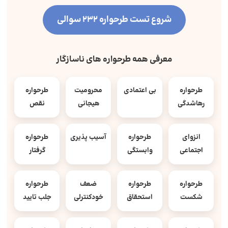
شروع تست طرحواره 232 سوالی
معرفی همه طرحواره های ناسازگار
طرحواره
بی اعتمادی
محرومیت
طرحواره
رهاشدگی
هیجانی
نقص
انزوای
طرحواره
آسیب پذیری
طرحواره
اجتماعی
وابستگی
گرفتار
طرحواره
طرحواره
ضعف
طرحواره
شکست
استحقاق
خودکنترلی
جلب تایید