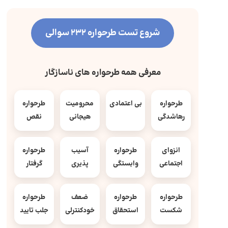
شروع تست طرحواره 232 سوالی
معرفی همه طرحواره های ناسازگار
طرحواره
بی اعتمادی
محرومیت
طرحواره
رهاشدگی
هیجانی
نقص
انزوای
طرحواره
آسیب
طرحواره
اجتماعی
وابستگی
پذیری
گرفتار
طرحواره
طرحواره
ضعف
طرحواره
شکست
استحقاق
خودکنترلی
جلب تایید