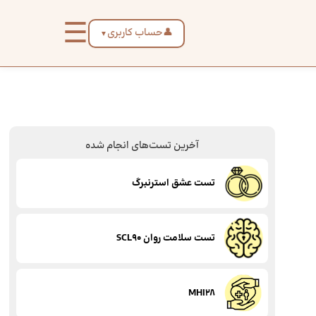
☰
👤
حساب کاربری
▼
آخرین تست‌های انجام شده
تست عشق استرنبرگ
تست سلامت روان SCL90
MHI28