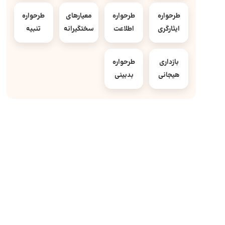
طرحواره
طرحواره
معیارهای
طرحواره
ایثارگری
اطلاعت
سختگیرانه
تنبیه
بازداری
طرحواره
هیجانی
بدبینی