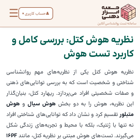
رش
☰
ه
👤
حساب کاربری
▼
حتوا
صفحه
سامانه تست روانشناسی آنلاین
پیمایش
اصلی
نوشته
نظریه هوش کتل: بررسی کامل و
کاربرد تست‌ هوش
درباره
ما
نظریه هوش کتل یکی از نظریه‌های مهم روانشناسی
تماس
شناختی و شخصیت است که به بررسی توانایی‌های ذهنی
با ما
و صفات شخصیتی افراد می‌پردازد. ریهارد کتل، بنیان‌گذار
این نظریه، هوش را به دو بخش
هوش سیال
و
هوش
دسته‌بندی
متبلور
تقسیم کرد و نشان داد که توانایی‌های شناختی افراد
تست‌ها
نه تنها با ژنتیک، بلکه با محیط و تجربه‌های زندگی شکل
می‌گیرند. تست‌های هوش مبتنی بر نظریه کتل، مانند
16PF