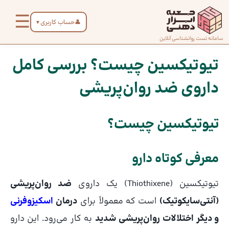
رش
☰
ه
👤
حساب کاربری
▼
حتوا
صفحه
سامانه تست روانشناسی آنلاین
پیمایش
اصلی
نوشته
تیوتیکسین چیست؟ بررسی کامل
داروی ضد روان‌پریشی
درباره
ما
تیوتیکسین چیست؟
تماس
با ما
معرفی کوتاه دارو
تیوتیکسین (Thiothixene) یک داروی
ضد روان‌پریشی
دسته‌بندی
تست‌ها
(آنتی‌سایکوتیک)
است که معمولاً برای
درمان
اسکیزوفرنی
و دیگر اختلالات روان‌پریشی شدید
به کار می‌رود. این دارو