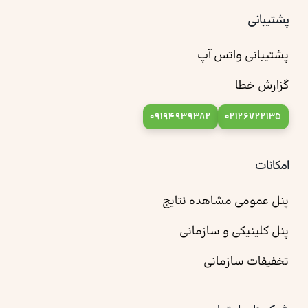
پشتیبانی
پشتیبانی واتس آپ
گزارش خطا
09194939382
02126722135
امکانات
پنل عمومی مشاهده نتایج
پنل کلینیکی و سازمانی
تخفیفات سازمانی