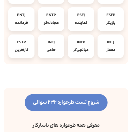
ENTJ
ENTP
ESFJ
ESFP
بازیگر
نماینده
مجادله‌گر
فرمانده
ESTP
INFJ
INFP
INTJ
معمار
میانجی‌گر
حامی
کارآفرین
شروع تست طرحواره 232 سوالی
معرفی همه طرحواره های ناسازگار