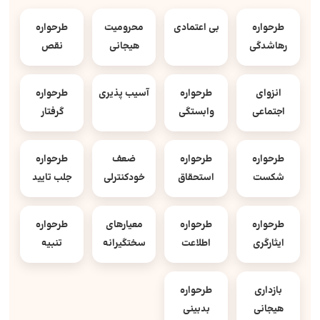
طرحواره
بی اعتمادی
محرومیت
طرحواره
رهاشدگی
هیجانی
نقص
انزوای
طرحواره
آسیب پذیری
طرحواره
اجتماعی
وابستگی
گرفتار
طرحواره
طرحواره
ضعف
طرحواره
شکست
استحقاق
خودکنترلی
جلب تایید
طرحواره
طرحواره
معیارهای
طرحواره
ایثارگری
اطلاعت
سختگیرانه
تنبیه
بازداری
طرحواره
هیجانی
بدبینی