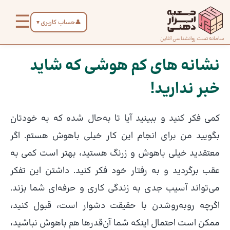
رش
☰
ه
👤
حساب کاربری
▼
حتوا
صفحه
سامانه تست روانشناسی آنلاین
پیمایش
اصلی
نوشته
نشانه های کم هوشی که شاید
خبر ندارید!
درباره
ما
کمی فکر کنید و ببینید آیا تا به‌حال شده که به خودتان
تماس
بگویید من برای انجام این کار خیلی باهوش هستم. اگر
با ما
معتقدید خیلی باهوش و زرنگ هستید، بهتر است کمی به
عقب برگردید و به رفتار خود فکر کنید. داشتن این تفکر
دسته‌بندی
می‌تواند آسیب جدی به زندگی کاری و حرفه‌ای‌ شما بزند.
تست‌ها
اگرچه روبه‌روشدن با حقیقت دشوار است، قبول کنید،
ممکن است احتمال اینکه شما آن‌قدرها هم باهوش نباشید،