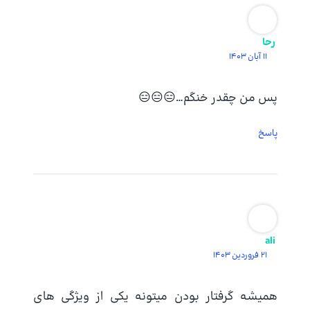
رحا
11 آبان 1403
پس من چقدر خنگم…😑😑😑
پاسخ
ali
21 فروردین 1403
همیشه گرفتار بودن میتونه یکی از ویژگی های