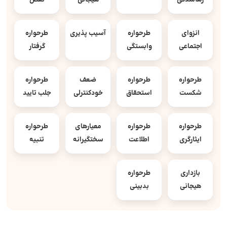
رهاشدگی
هیجانی
نقص
انزوای
طرحواره
آسیب پذیری
طرحواره
اجتماعی
وابستگی
گرفتار
طرحواره
طرحواره
ضعف
طرحواره
شکست
استحقاق
خودکنترلی
جلب تایید
طرحواره
طرحواره
معیارهای
طرحواره
ایثارگری
اطلاعت
سختگیرانه
تنبیه
بازداری
طرحواره
هیجانی
بدبینی