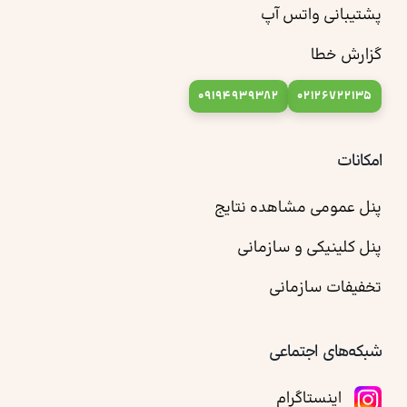
پشتیبانی واتس آپ
گزارش خطا
09194939382
02126722135
امکانات
پنل عمومی مشاهده نتایج
پنل کلینیکی و سازمانی
تخفیفات سازمانی
شبکه‌های اجتماعی
اینستاگرام