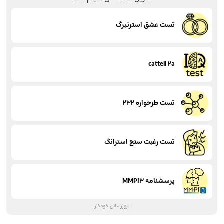
تست عشق استرنبرگ
cattell 2a
تست طرحواره 232
تست رغبت سنج استرانگ
پرسشنامه MMPI3
بروزرسانی خودکار