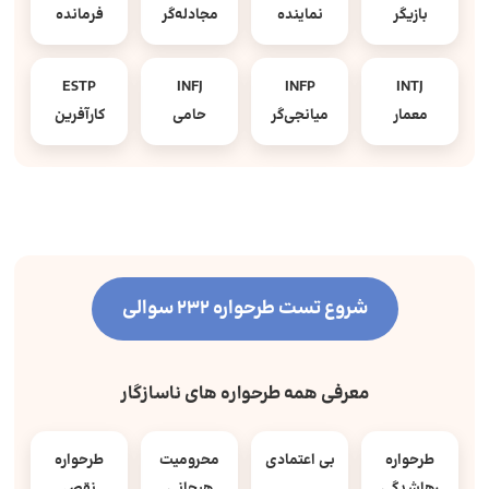
بازیگر
نماینده
مجادله‌گر
فرمانده
ESTP
INFJ
INFP
INTJ
معمار
میانجی‌گر
حامی
کارآفرین
شروع تست طرحواره 232 سوالی
معرفی همه طرحواره های ناسازگار
طرحواره
بی اعتمادی
محرومیت
طرحواره