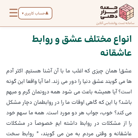
رش
☰
ه
👤
حساب کاربری
▼
حتوا
صفحه
سامانه تست روانشناسی آنلاین
پیمایش
اصلی
نوشته
انواع مختلف عشق و روابط
عاشقانه
درباره
ما
عشق! همان چیزی که اغلب ما با آن آشنا هستیم. اکثر آدم
تماس
ها می گویند عشق دنیا را دور می زند. اما آیا واقعا این گونه
با ما
است؟ آیا همیشه باعث می شود همه درونمان گرم و مبهم
باشد؟ یا این که گاهی اوقات ما را در روابطمان دچار مشکل
دسته‌بندی
می کند؟ خوب، جواب هر دو مورد است. همه ما سهم خود
تست‌ها
را از مشکلات در روابط داشته ایم خصوصاً در مشکلات
عاشقانه و وقتی مردم به من می گویند، ” روابط سخت