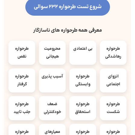
شروع تست طرحواره 232 سوالی
معرفی همه طرحواره های ناسازگار
طرحواره
بی اعتمادی
محرومیت
طرحواره
رهاشدگی
هیجانی
نقص
انزوای
طرحواره
آسیب پذیری
طرحواره
اجتماعی
وابستگی
گرفتار
طرحواره
طرحواره
ضعف
طرحواره
شکست
استحقاق
خودکنترلی
جلب تایید
طرحواره
طرحواره
معیارهای
طرحواره