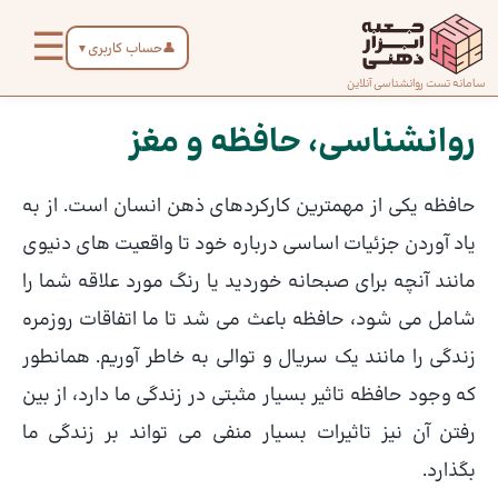
رش
☰
ه
👤
حساب کاربری
▼
حتوا
صفحه
سامانه تست روانشناسی آنلاین
پیمایش
اصلی
نوشته
روانشناسی، حافظه و مغز
درباره
حافظه یکی از مهمترین کارکردهای ذهن انسان است. از به
ما
یاد آوردن جزئیات اساسی درباره خود تا واقعیت های دنیوی
مانند آنچه برای صبحانه خوردید یا رنگ مورد علاقه شما را
تماس
شامل می شود، حافظه باعث می شد تا ما اتفاقات روزمره
با ما
زندگی را مانند یک سریال و توالی به خاطر آوریم. همانطور
که وجود حافظه تاثیر بسیار مثبتی در زندگی ما دارد، از بین
دسته‌بندی
تست‌ها
رفتن آن نیز تاثیرات بسیار منفی می تواند بر زندگی ما
بگذارد.