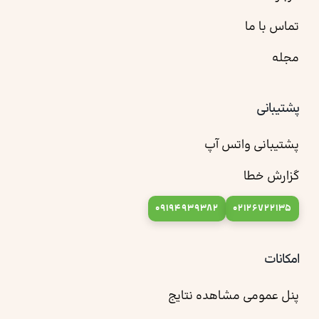
تماس با ما
مجله
پشتیبانی
پشتیبانی واتس آپ
گزارش خطا
09194939382
02126722135
امکانات
پنل عمومی مشاهده نتایج