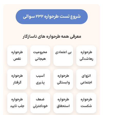
شروع تست طرحواره 232 سوالی
معرفی همه طرحواره های ناسازگار
طرحواره
بی اعتمادی
محرومیت
طرحواره
رهاشدگی
هیجانی
نقص
انزوای
طرحواره
آسیب
طرحواره
اجتماعی
وابستگی
پذیری
گرفتار
طرحواره
طرحواره
ضعف
طرحواره
شکست
استحقاق
خودکنترلی
جلب تایید