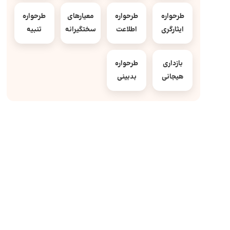
طرحواره
طرحواره
معیارهای
طرحواره
ایثارگری
اطلاعت
سختگیرانه
تنبیه
بازداری
طرحواره
هیجانی
بدبینی