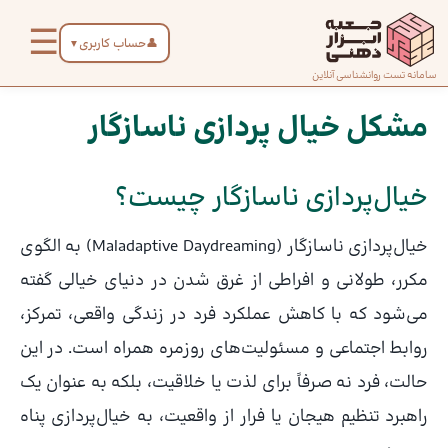
رش
☰
ه
👤
حساب کاربری
▼
حتوا
صفحه
سامانه تست روانشناسی آنلاین
پیمایش
دیدگاه‌های
دیدگاه‌های
اصلی
نوشته
مشکل خیال پردازی ناسازگار
تازه‌تر
تازه‌تر
درباره
خیال‌پردازی ناسازگار چیست؟
ما
خیال‌پردازی ناسازگار (Maladaptive Daydreaming) به الگوی
تماس
مکرر، طولانی و افراطی از غرق شدن در دنیای خیالی گفته
با ما
می‌شود که با کاهش عملکرد فرد در زندگی واقعی، تمرکز،
روابط اجتماعی و مسئولیت‌های روزمره همراه است. در این
دسته‌بندی
حالت، فرد نه صرفاً برای لذت یا خلاقیت، بلکه به عنوان یک
تست‌ها
راهبرد تنظیم هیجان یا فرار از واقعیت، به خیال‌پردازی پناه