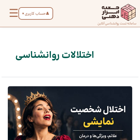
رش
☰
ه
👤
حساب کاربری
▼
حتوا
صفحه
سامانه تست روانشناسی آنلاین
صفحه‌بندی
اصلی
نوشته
درباره
اختلالات روانشناسی
ما
تماس
با ما
دسته‌بندی
تست‌ها