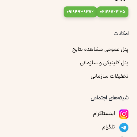
09194939382
02126722135
امکانات
پنل عمومی مشاهده نتایج
پنل کلینیکی و سازمانی
تخفیفات سازمانی
شبکه‌های اجتماعی
اینستاگرام
تلگرام