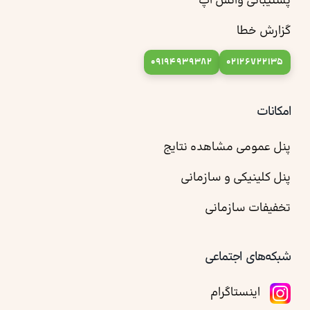
پشتیبانی واتس آپ
گزارش خطا
09194939382
02126722135
امکانات
پنل عمومی مشاهده نتایج
پنل کلینیکی و سازمانی
تخفیفات سازمانی
شبکه‌های اجتماعی
اینستاگرام