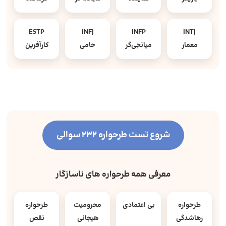
ESTP
INFJ
INFP
INTJ
معمار
میانجی‌گر
حامی
کارآفرین
شروع تست طرحواره 232 سوالی
معرفی همه طرحواره های ناسازگار
طرحواره
بی اعتمادی
محرومیت
طرحواره
رهاشدگی
هیجانی
نقص