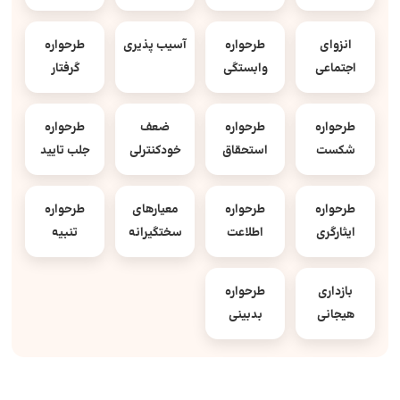
انزوای
طرحواره
آسیب پذیری
طرحواره
اجتماعی
وابستگی
گرفتار
طرحواره
طرحواره
ضعف
طرحواره
شکست
استحقاق
خودکنترلی
جلب تایید
طرحواره
طرحواره
معیارهای
طرحواره
ایثارگری
اطلاعت
سختگیرانه
تنبیه
بازداری
طرحواره
هیجانی
بدبینی