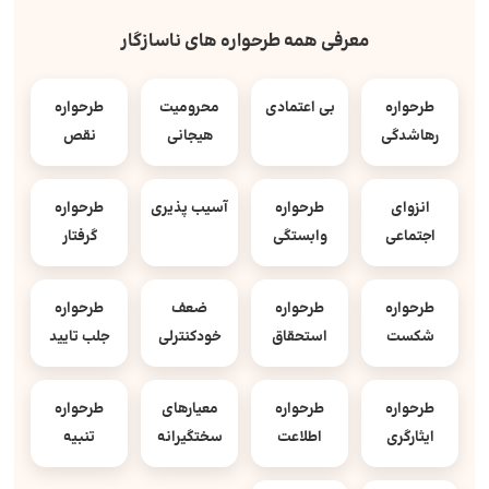
معرفی همه طرحواره های ناسازگار
طرحواره
بی اعتمادی
محرومیت
طرحواره
رهاشدگی
هیجانی
نقص
انزوای
طرحواره
آسیب پذیری
طرحواره
اجتماعی
وابستگی
گرفتار
طرحواره
طرحواره
ضعف
طرحواره
شکست
استحقاق
خودکنترلی
جلب تایید
طرحواره
طرحواره
معیارهای
طرحواره
ایثارگری
اطلاعت
سختگیرانه
تنبیه