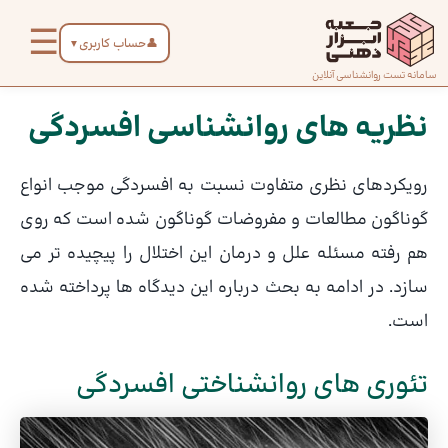
رش
☰
ه
👤
حساب کاربری
▼
حتوا
صفحه
سامانه تست روانشناسی آنلاین
پیمایش
اصلی
نوشته
نظریه های روانشناسی افسردگی
درباره
رویكردهای نظری متفاوت نسبت به افسردگی موجب انواع
ما
گوناگون مطالعات و مفروضات گوناگون شده است كه روی
هم رفته مسئله علل و درمان این اختلال را پیچیده تر می
تماس
سازد. در ادامه به بحث درباره این دیدگاه ها پرداخته شده
با ما
است.
دسته‌بندی
تئوری های روانشناختی افسردگی
تست‌ها