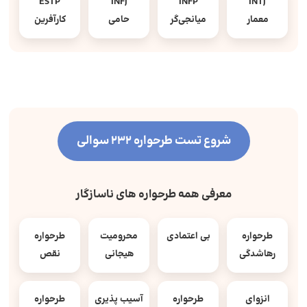
ESTP
INFJ
INFP
INTJ
معمار
میانجی‌گر
حامی
کارآفرین
شروع تست طرحواره 232 سوالی
معرفی همه طرحواره های ناسازگار
طرحواره
بی اعتمادی
محرومیت
طرحواره
رهاشدگی
هیجانی
نقص
انزوای
طرحواره
آسیب پذیری
طرحواره