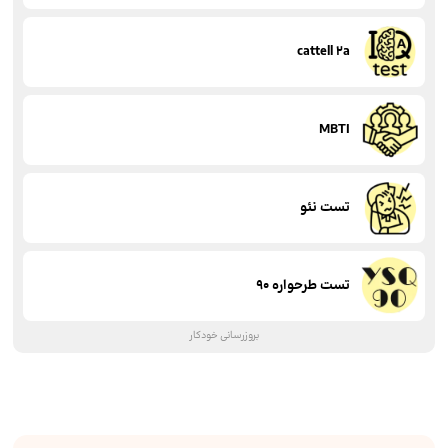
cattell 2a
MBTI
تست نئو
تست طرحواره 90
بروزرسانی خودکار