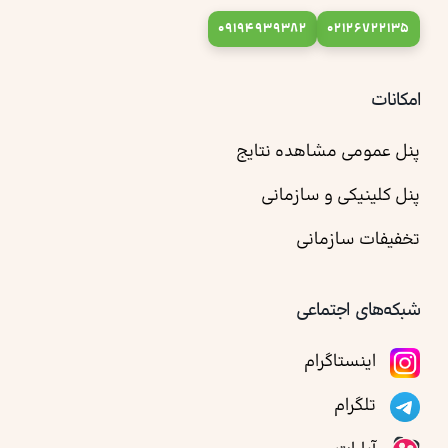
09194939382
02126722135
امکانات
پنل عمومی مشاهده نتایج
پنل کلینیکی و سازمانی
تخفیفات سازمانی
شبکه‌های اجتماعی
اینستاگرام
تلگرام