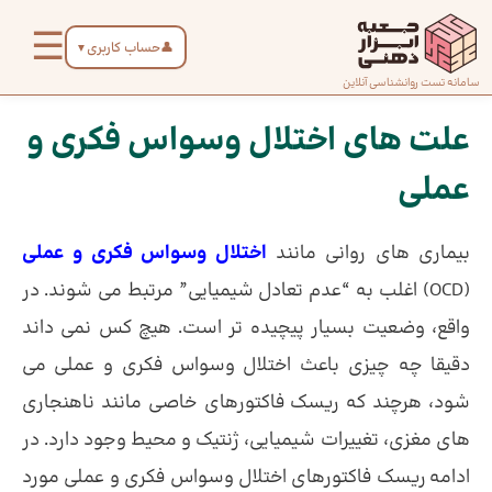
رش
☰
ه
👤
حساب کاربری
▼
حتوا
صفحه
سامانه تست روانشناسی آنلاین
پیمایش
اصلی
نوشته
علت های اختلال وسواس فکری و
عملی
درباره
ما
بیماری های روانی مانند
اختلال وسواس فکری و عملی
تماس
(OCD) اغلب به “عدم تعادل شیمیایی” مرتبط می شوند. در
با ما
واقع، وضعیت بسیار پیچیده تر است. هیچ کس نمی داند
دقیقا چه چیزی باعث اختلال وسواس فکری و عملی می
دسته‌بندی
شود، هرچند که ریسک فاکتورهای خاصی مانند ناهنجاری
تست‌ها
های مغزی، تغییرات شیمیایی، ژنتیک و محیط وجود دارد. در
ادامه ریسک فاکتورهای اختلال وسواس فکری و عملی مورد