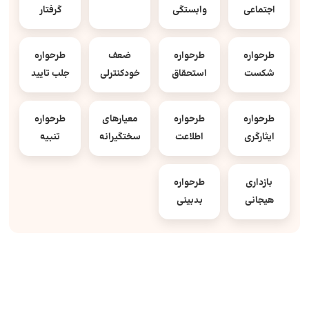
اجتماعی
وابستگی
گرفتار
طرحواره
طرحواره
ضعف
طرحواره
شکست
استحقاق
خودکنترلی
جلب تایید
طرحواره
طرحواره
معیارهای
طرحواره
ایثارگری
اطلاعت
سختگیرانه
تنبیه
بازداری
طرحواره
هیجانی
بدبینی