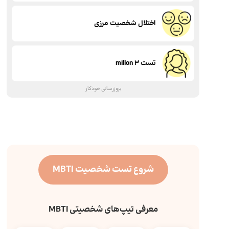
اختلال شخصیت مرزی
تست millon 3
بروزرسانی خودکار
شروع تست شخصیت MBTI
معرفی تیپ‌های شخصیتی MBTI