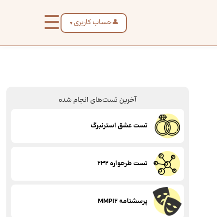
☰
👤
حساب کاربری
▼
آخرین تست‌های انجام شده
تست عشق استرنبرگ
تست طرحواره 232
پرسشنامه MMPI2