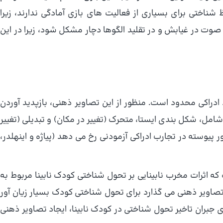
شناختی برای بسیاری از فعالیت های بازی آمادگی ندارند، زیرا
وت در غیابش و در تقلید الگوها دچار مشکل شود، زیرا در این
ادراکی محدود است. منظور از این تصاویر ذهنی، بازپدید آوردن
مل، شکل بندی ایستا، متحرک (تغییر در مکان) و تبدیلی (تغییر
یوسته در تجارب ادراکی آزمودنی رخ می دهد (پیاژه و اینهلدر،
که اثرات مخرب نابینایی بر تحول شناختی کودک نابینا مربوط به
اویر ذهنی می گذارد برای تحول شناختی کودک بسیار زیان آور
قل از میلانی فر، 1374). از این رو برای جبران تاخیر تحول شناختی در کودک نابینا، ایجاد تصاویر ذهنی