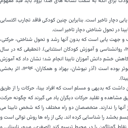
دک برای آنکه به سمت نشانه های صدا برود باید قبلا مفهوم
بی دچار تاخیر است. بنابراین چنین کودکی فاقد تجارب اکتسابی
ینا در تحول شناختی دچار تاخیر است.
رک و جهت یابی است که بدون آنها رشد و تحول شناختی، حرکتی،
اجتماعی، زبانی و عاطفی نیز مختل می شود (کاکاوند، 1388، روانشناسی و آموزش کودکان استثنایی). (تحقیقی که در سال
 کاهش خشم دانش آموزان نابینا انجام شد؛ نشان داد که آموزش
تحرک و جهت یابی بر کاهش خشم دانش آموزان نابینا موثر بوده است (آذر نیوشان، بهزاد و همکاران، 1394، اثر بخشی
ا).
هت یابی: فرل (1983، به نقل از افروز، 1380) بیان داشت که بدیهی و مسلم است که افراد بینا، حرکات را از طریق
ریق مشاهده و تقلید حرکات دیگران یاد می گیرند که چگونه حرکت
ز آنها را ندارند. متخصصان دو راه مختلف را که شخص نابینا می
تجسم بخشد را شناسایی کرده اند. یکی از راه ها روش توالی است و
اط گوناگون را در محیط ترسیم کند (اصغری، مریم، نابینایی و