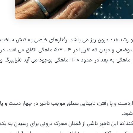
 رشد غدد درون ریز می باشد. رفتارهای خاصی به کنش ساخت
های خاصی وابسته هستند. مثلا هماهنگی شنیدن، حرکت وضعی و دیدن که تقریبا در 4 – 5/4 ماهگی اتفاق می افتد، در
، تقریبا از شش ماهگی به بعد در حدود 10-11 ماهگی بوجود می آید (فرایبرگ و
دست و پا رفتن، نابینایی مطلق موجب تاخیر در چهار دست و پا
شود.
میلانی فر، 1374) خاطر نشان می کند که این تاخیر ناشی از فقدان محرک درونی برای رسیدن به یک