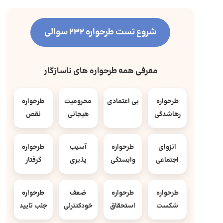
شروع تست طرحواره 232 سوالی
معرفی همه طرحواره های ناسازگار
طرحواره
بی اعتمادی
محرومیت
طرحواره
رهاشدگی
هیجانی
نقص
انزوای
طرحواره
آسیب
طرحواره
اجتماعی
وابستگی
پذیری
گرفتار
طرحواره
طرحواره
ضعف
طرحواره
شکست
استحقاق
خودکنترلی
جلب تایید