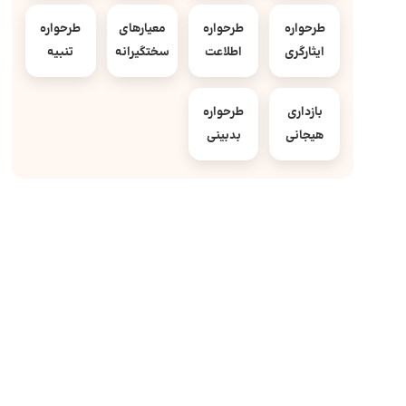
طرحواره
طرحواره
معیارهای
طرحواره
ایثارگری
اطلاعت
سختگیرانه
تنبیه
بازداری
طرحواره
هیجانی
بدبینی