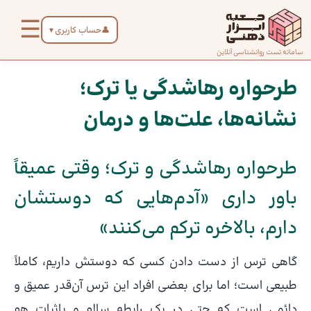
رش
☰
ه
👤
حساب کاربری
▼
حتوا
صفحه
سامانه تست روانشناسی آنلاین
پیمایش
اصلی
نوشته
طرحواره رهاشدگی یا ترک؛
نشانه‌ها، علت‌ها و درمان
درباره
ما
طرحواره رهاشدگی و ترک؛ وقتی عمیقاً
تماس
باور داری «آدم‌هایی که دوستشان
با ما
دارم، بالاخره ترکم می‌کنند»
دسته‌بندی
گاهی ترس از دست دادن کسی که دوستش داریم، کاملاً
تست‌ها
طبیعی است؛ اما برای بعضی افراد این ترس آن‌قدر عمیق و
دائمی است که حتی در یک رابطه سالم و باثبات هم