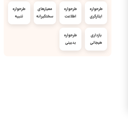
طرحواره
طرحواره
معیارهای
طرحواره
ایثارگری
اطلاعت
سختگیرانه
تنبیه
بازداری
طرحواره
هیجانی
بدبینی