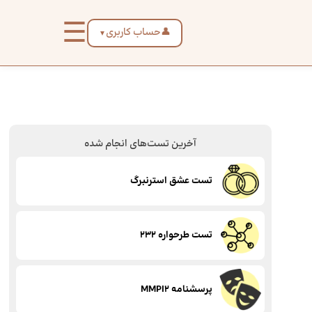
☰
👤
حساب کاربری
▼
آخرین تست‌های انجام شده
تست عشق استرنبرگ
تست طرحواره 232
پرسشنامه MMPI2