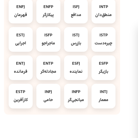
ENFJ
ENFP
ISFJ
INTP
منطق‌دان
مدافع
پیکارگر
قهرمان
ESTJ
ISFP
ISTJ
ISTP
چیره‌دست
بازرس
ماجراجو
اجرایی
ENTJ
ENTP
ESFJ
ESFP
بازیگر
نماینده
مجادله‌گر
فرمانده
ESTP
INFJ
INFP
INTJ
معمار
میانجی‌گر
حامی
کارآفرین