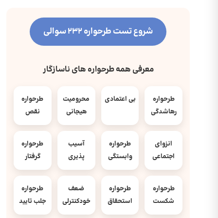
شروع تست طرحواره 232 سوالی
معرفی همه طرحواره های ناسازگار
طرحواره
بی اعتمادی
محرومیت
طرحواره
رهاشدگی
هیجانی
نقص
انزوای
طرحواره
آسیب
طرحواره
اجتماعی
وابستگی
پذیری
گرفتار
طرحواره
طرحواره
ضعف
طرحواره
شکست
استحقاق
خودکنترلی
جلب تایید