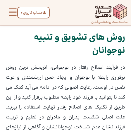
رش
☰
ه
👤
حساب کاربری
▼
حتوا
صفحه
سامانه تست روانشناسی آنلاین
پیمایش
اصلی
نوشته
روش های تشویق و تنبیه
نوجوانان
درباره
ما
در فرآیند اصلاح رفتار در نوجوانی، اثربخش ترین روش
تماس
برقراری رابطه با نوجوان و ایجاد حس ارزشمندی و عرت
با ما
نفس در اوست. رعایت اصولی که در ادامه می آید کمک می
کند تا بتوانید با فرزند خود رابطه مطلوب برقرار کنید و از این
دسته‌بندی
طریق از تکنیک های اصلاح رفتار تهایت استفاده را ببرید.
تست‌ها
علت اصلی شکست پدران و مادران در تعلیم و تربیت
فرزندانشان عدم شناخت نوجوانانشان و آگاهی از نیازهای