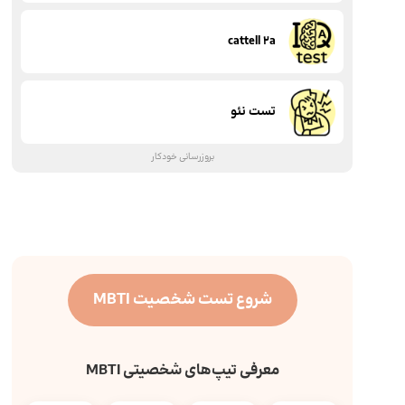
cattell 2a
تست نئو
بروزرسانی خودکار
شروع تست شخصیت MBTI
معرفی تیپ‌های شخصیتی MBTI