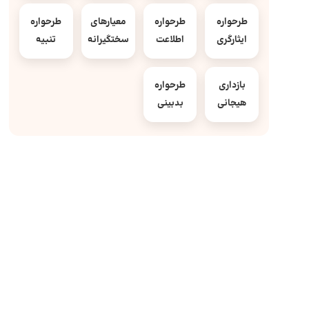
طرحواره
طرحواره
معیارهای
طرحواره
ایثارگری
اطلاعت
سختگیرانه
تنبیه
بازداری
طرحواره
هیجانی
بدبینی