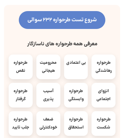
شروع تست طرحواره 232 سوالی
معرفی همه طرحواره های ناسازگار
طرحواره
بی اعتمادی
محرومیت
طرحواره
رهاشدگی
هیجانی
نقص
انزوای
طرحواره
آسیب
طرحواره
اجتماعی
وابستگی
پذیری
گرفتار
طرحواره
طرحواره
ضعف
طرحواره
شکست
استحقاق
خودکنترلی
جلب تایید