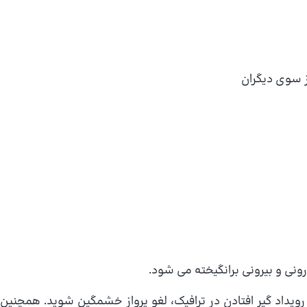
ز سوی دیگران
نی و بیرونی برانگیخته می شود.
یداد گیر افتادن در ترافیك، لغو پرواز خشمگین شوید. همچنین