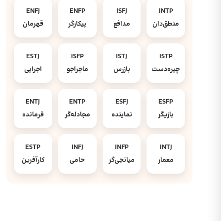
ENFJ
ENFP
ISFJ
INTP
منطق‌دان
مدافع
پیکارگر
قهرمان
ESTJ
ISFP
ISTJ
ISTP
چیره‌دست
بازرس
ماجراجو
اجرایی
ENTJ
ENTP
ESFJ
ESFP
بازیگر
نماینده
مجادله‌گر
فرمانده
ESTP
INFJ
INFP
INTJ
معمار
میانجی‌گر
حامی
کارآفرین