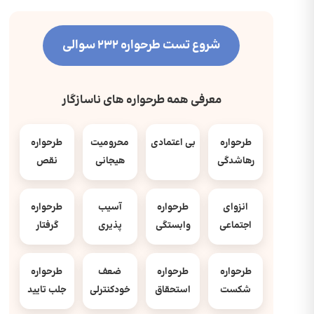
شروع تست طرحواره 232 سوالی
معرفی همه طرحواره های ناسازگار
طرحواره
بی اعتمادی
محرومیت
طرحواره
رهاشدگی
هیجانی
نقص
انزوای
طرحواره
آسیب
طرحواره
اجتماعی
وابستگی
پذیری
گرفتار
طرحواره
طرحواره
ضعف
طرحواره
شکست
استحقاق
خودکنترلی
جلب تایید