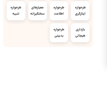
طرحواره
طرحواره
معیارهای
طرحواره
ایثارگری
اطلاعت
سختگیرانه
تنبیه
بازداری
طرحواره
هیجانی
بدبینی