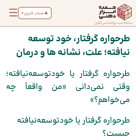
رش
☰
ه
👤
حساب کاربری
▼
حتوا
صفحه
سامانه تست روانشناسی آنلاین
پیمایش
اصلی
نوشته
طرحواره گرفتار، خود توسعه
نیافته؛ علت، نشانه ها و درمان
درباره
ما
طرحواره گرفتار یا خودتوسعه‌نیافته؛
تماس
وقتی نمی‌دانی «من واقعاً چه
با ما
می‌خواهم؟»
دسته‌بندی
تست‌ها
طرحواره گرفتار یا خودتوسعه‌نیافته
چیست؟