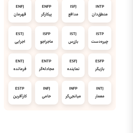
ENFJ
ENFP
ISFJ
INTP
منطق‌دان
مدافع
پیکارگر
قهرمان
ESTJ
ISFP
ISTJ
ISTP
چیره‌دست
بازرس
ماجراجو
اجرایی
ENTJ
ENTP
ESFJ
ESFP
بازیگر
نماینده
مجادله‌گر
فرمانده
ESTP
INFJ
INFP
INTJ
معمار
میانجی‌گر
حامی
کارآفرین