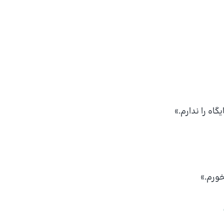
اه را ندارم.»
ورم.»