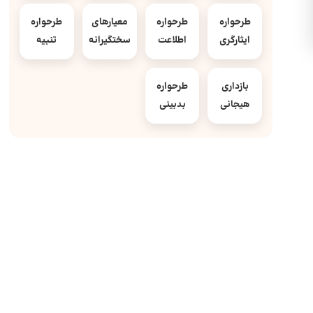
طرحواره
طرحواره
معیارهای
طرحواره
ایثارگری
اطلاعت
سختگیرانه
تنبیه
بازداری
طرحواره
هیجانی
بدبینی