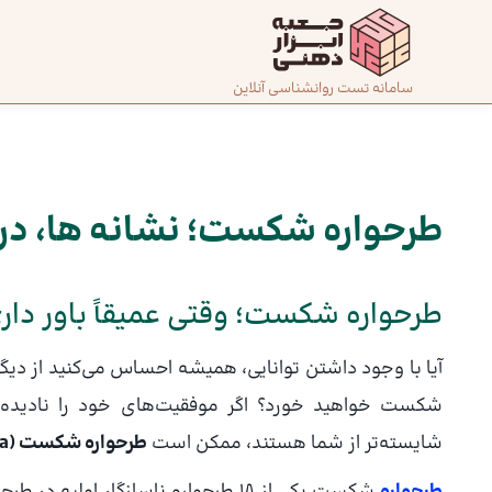
رش
ه
حتوا
صفحه
سامانه تست روانشناسی آنلاین
پیمایش
اصلی
نوشته
درباره
ما
طرحواره شکست؛ نشانه ها، درم
تماس
طرحواره شکست؛ وقتی عمیقاً باور دا
با ما
آیا با وجود داشتن توانایی، همیشه احساس می‌کنید از دیگ
دسته‌بندی
شکست خواهید خورد؟ اگر موفقیت‌های خود را نادیده می‌گ
تست‌ها
شایسته‌تر از شما هستند، ممکن است
طرحواره شکست (Failure Schema)