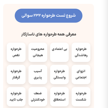
شروع تست طرحواره 232 سوالی
معرفی همه طرحواره های ناسازگار
طرحواره
بی اعتمادی
محرومیت
طرحواره
رهاشدگی
هیجانی
نقص
انزوای
طرحواره
آسیب
طرحواره
اجتماعی
وابستگی
پذیری
گرفتار
طرحواره
طرحواره
ضعف
طرحواره
شکست
استحقاق
خودکنترلی
جلب تایید