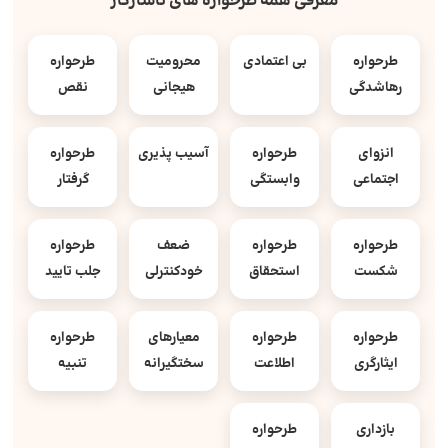
معرفی همه طرحواره های ناسازگار
طرحواره
بی اعتمادی
محرومیت
طرحواره
رهاشدگی
هیجانی
نقص
انزوای
طرحواره
آسیب پذیری
طرحواره
اجتماعی
وابستگی
گرفتار
طرحواره
طرحواره
ضعف
طرحواره
شکست
استحقاق
خودکنترلی
جلب تایید
طرحواره
طرحواره
معیارهای
طرحواره
ایثارگری
اطلاعت
سختگیرانه
تنبیه
بازداری
طرحواره