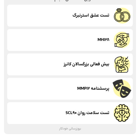
تست عشق استرنبرگ
MHI28
بیش فعالی بزرگسالان کانرز
پرسشنامه MMPI2
تست سلامت روان SCL90
بروزرسانی خودکار