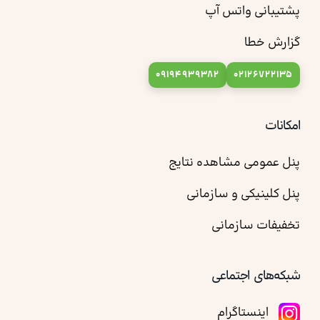
پشتیبانی واتس آپ
گزارش خطا
09194939382
02126722135
امکانات
پنل عمومی مشاهده نتایج
پنل کلینیکی و سازمانی
تخفیفات سازمانی
شبکه‌های اجتماعی
اینستاگرام