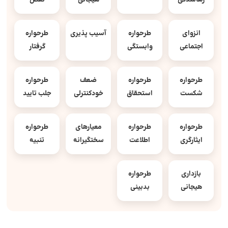
رهاشدگی
هیجانی
نقص
انزوای
طرحواره
آسیب پذیری
طرحواره
اجتماعی
وابستگی
گرفتار
طرحواره
طرحواره
ضعف
طرحواره
شکست
استحقاق
خودکنترلی
جلب تایید
طرحواره
طرحواره
معیارهای
طرحواره
ایثارگری
اطلاعت
سختگیرانه
تنبیه
بازداری
طرحواره
هیجانی
بدبینی