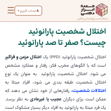
رش
☰
ه
👤
حساب کاربری
▼
حتوا
صفحه
سامانه تست روانشناسی آنلاین
پیمایش
اصلی
نوشته
اختلال شخصیت پارانوئید
چیست؟ صفر تا صد پارانوئید
درباره
ما
اختلال شخصیت پارانوئید (PPD) یک
اختلال مزمن و فراگیر
تماس
است که با الگوهای مخرب فکر، رفتار و عملکرد مشخص
با ما
می شود. اختلال شخصیت پارانوئید به عنوان یک نوع
اختلال شخصیت طبقه بندی می شود، افراد مبتلا به
دسته‌بندی
اختلالات شخصیت
،
رفتارهایی از خود نشان می دهند که
تست‌ها
ممکن است برای دیگران
عجیب یا غیرعادی
به نظر برسد.
یک فرد مبتلا به پارانوئید به افراد دیگر بسیار مشکوک است