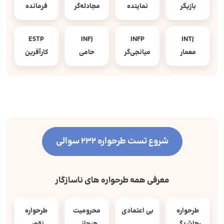
بازیگر
نماینده
مجادله‌گر
فرمانده
ESTP
INFJ
INFP
INTJ
معمار
میانجی‌گر
حامی
کارآفرین
شروع تست طرحواره 232 سوالی
معرفی همه طرحواره های ناسازگار
طرحواره
بی اعتمادی
محرومیت
طرحواره