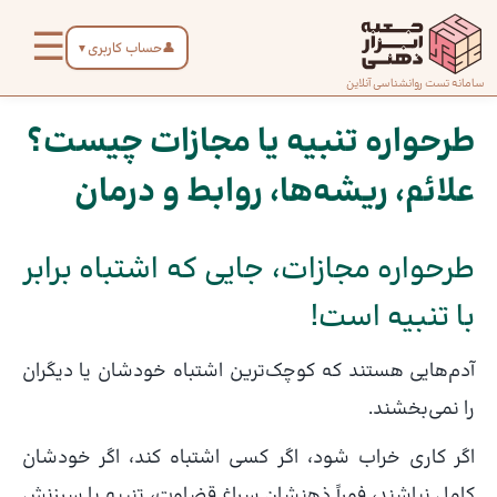
رش
☰
ه
👤
حساب کاربری
▼
حتوا
صفحه
سامانه تست روانشناسی آنلاین
پیمایش
اصلی
نوشته
طرحواره تنبیه یا مجازات چیست؟
علائم، ریشه‌ها، روابط و درمان
درباره
ما
طرحواره مجازات، جایی که اشتباه برابر
تماس
با تنبیه است!
با ما
آدم‌هایی هستند که کوچک‌ترین اشتباه خودشان یا دیگران
دسته‌بندی
را نمی‌بخشند.
تست‌ها
اگر کاری خراب شود، اگر کسی اشتباه کند، اگر خودشان
کامل نباشند، فوراً ذهنشان سراغ قضاوت، تنبیه یا سرزنش