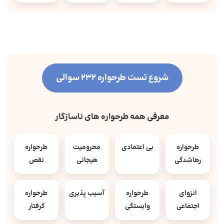
شروع تست طرحواره 232 سوالی
معرفی همه طرحواره های ناسازگار
طرحواره
بی اعتمادی
محرومیت
طرحواره
رهاشدگی
هیجانی
نقص
انزوای
طرحواره
آسیب پذیری
طرحواره
اجتماعی
وابستگی
گرفتار