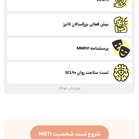
MHI28
بیش فعالی بزرگسالان کانرز
پرسشنامه MMPI2
تست سلامت روان SCL90
بروزرسانی خودکار
شروع تست شخصیت MBTI