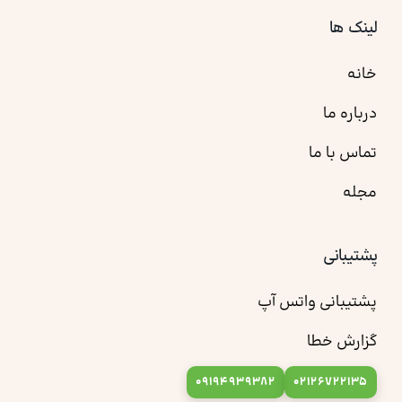
لینک ها
خانه
درباره ما
تماس با ما
مجله
پشتیبانی
پشتیبانی واتس آپ
گزارش خطا
09194939382
02126722135