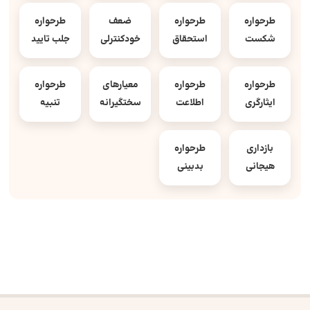
طرحواره
طرحواره
ضعف
طرحواره
شکست
استحقاق
خودکنترلی
جلب تایید
طرحواره
طرحواره
معیارهای
طرحواره
ایثارگری
اطلاعت
سختگیرانه
تنبیه
بازداری
طرحواره
هیجانی
بدبینی