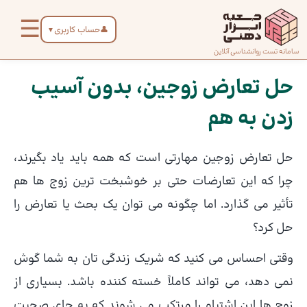
رش
☰
ه
👤
حساب کاربری
▼
حتوا
صفحه
سامانه تست روانشناسی آنلاین
پیمایش
اصلی
نوشته
حل تعارض زوجین، بدون آسیب
زدن به هم
درباره
ما
حل تعارض زوجین مهارتی است که همه باید یاد بگیرند،
تماس
چرا که این تعارضات حتی بر خوشبخت ترین زوج ها هم
با ما
تأثیر می گذارد. اما چگونه می توان یک بحث یا تعارض را
حل کرد؟
دسته‌بندی
وقتی احساس می کنید که شریک زندگی تان به شما گوش
تست‌ها
نمی دهد، می تواند کاملاً خسته کننده باشد. بسیاری از
زوج ها این اشتباه را مرتکب می شوند که به جای صحبت