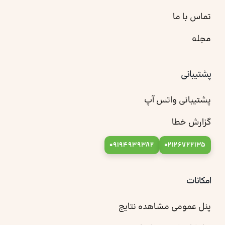
تماس با ما
مجله
پشتیبانی
پشتیبانی واتس آپ
گزارش خطا
09194939382
02126722135
امکانات
پنل عمومی مشاهده نتایج