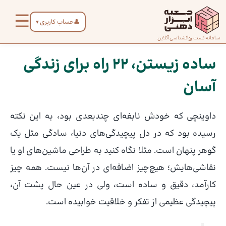
رش
☰
ه
👤
حساب کاربری
▼
حتوا
صفحه
سامانه تست روانشناسی آنلاین
پیمایش
اصلی
نوشته
ساده زیستن، 22 راه برای زندگی
آسان
درباره
ما
داوینچی که خودش نابغه‌ای چندبعدی بود، به این نکته
تماس
رسیده بود که در دل پیچیدگی‌های دنیا، سادگی مثل یک
با ما
گوهر پنهان است. مثلا نگاه کنید به طراحی ماشین‌های او یا
نقاشی‌هایش؛ هیچ‌چیز اضافه‌ای در آن‌ها نیست. همه چیز
دسته‌بندی
کارآمد، دقیق و ساده است، ولی در عین حال پشت آن،
تست‌ها
پیچیدگی عظیمی از تفکر و خلاقیت خوابیده است.