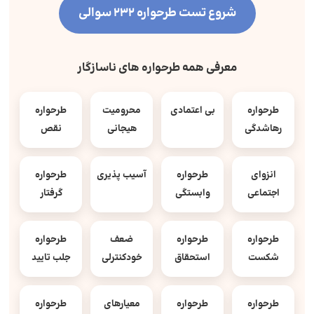
شروع تست طرحواره 232 سوالی
معرفی همه طرحواره های ناسازگار
طرحواره
بی اعتمادی
محرومیت
طرحواره
رهاشدگی
هیجانی
نقص
انزوای
طرحواره
آسیب پذیری
طرحواره
اجتماعی
وابستگی
گرفتار
طرحواره
طرحواره
ضعف
طرحواره
شکست
استحقاق
خودکنترلی
جلب تایید
طرحواره
طرحواره
معیارهای
طرحواره